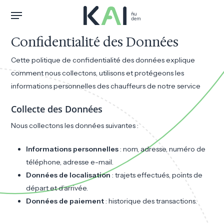
Skip
Menu
to
main
Confidentialité des Données
content
Cette politique de confidentialité des données explique
comment nous collectons, utilisons et protégeons les
informations personnelles des chauffeurs de notre service
Collecte des Données
Nous collectons les données suivantes :
Informations personnelles
: nom, adresse, numéro de
téléphone, adresse e-mail.
Données de localisation
: trajets effectués, points de
départ et d’arrivée.
Données de paiement
: historique des transactions.