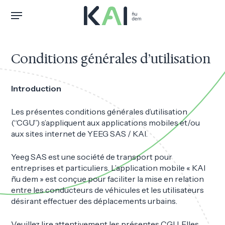
Skip
Menu
to
main
content
Conditions générales d’utilisation
Introduction
Les présentes conditions générales d’utilisation
(“CGU”) s’appliquent aux applications mobiles et/ou
aux sites internet de YEEG SAS / KAI.
Yeeg SAS est une société de transport pour
entreprises et particuliers. L’application mobile « KAI
ñu dem » est conçue pour faciliter la mise en relation
entre les conducteurs de véhicules et les utilisateurs
désirant effectuer des déplacements urbains.
Veuillez lire attentivement les présentes CGU. Elles